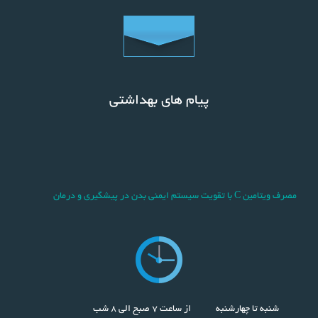
پیام های بهداشتی
مصرف ويتامين C با تقويت سيستم ايمني بدن در پيشگيري و درمان
سرماخوردگي مؤثر است.
شنبه تا چهارشنبه
از ساعت 7 صبح الی 8 شب