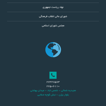
نهاد ریاست جمهوری
شورای عالی انقلاب فرهنگی
مجلس شورای اسلامی
22327573
22506110
مجيديه شمالي - شمس اباد - ميدان بهشتي
بلوار بيژن - نبش کوچه صفايي